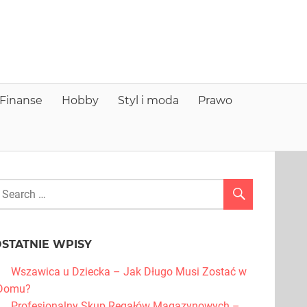
nfo
older
Finanse
Hobby
Styl i moda
Prawo
STATNIE WPISY
Wszawica u Dziecka – Jak Długo Musi Zostać w
Domu?
Profesjonalny Skup Regałów Magazynowych –