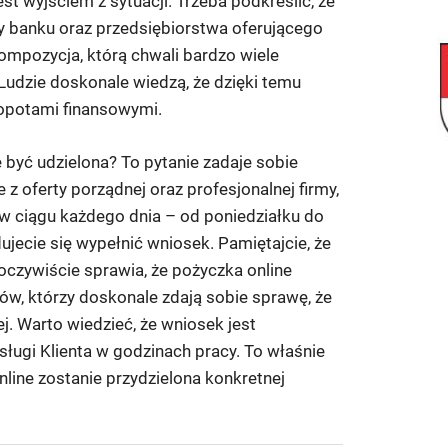
st wyjściem z sytuacji. Trzeba podkreślić, że
chy banku oraz przedsiębiorstwa oferującego
ompozycja, którą chwali bardzo wiele
Ludzie doskonale wiedzą, że dzięki temu
opotami finansowymi.
być udzielona? To pytanie zadaje sobie
 z oferty porządnej oraz profesjonalnej firmy,
w ciągu każdego dnia – od poniedziałku do
dujecie się wypełnić wniosek. Pamiętajcie, że
oczywiście sprawia, że pożyczka online
tów, którzy doskonale zdają sobie sprawę, że
j. Warto wiedzieć, że wniosek jest
sługi Klienta w godzinach pracy. To właśnie
line zostanie przydzielona konkretnej