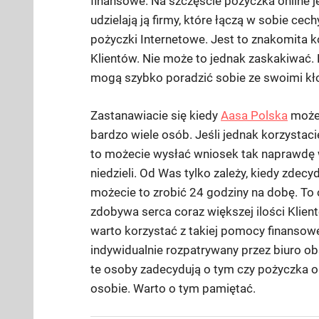
finansowe. Na szczęście pożyczka online je
udzielają ją firmy, które łączą w sobie ce
pożyczki Internetowe. Jest to znakomita k
Klientów. Nie może to jednak zaskakiwać. 
mogą szybko poradzić sobie ze swoimi kł
Zastanawiacie się kiedy
Aasa Polska
może 
bardzo wiele osób. Jeśli jednak korzystacie
to możecie wysłać wniosek tak naprawdę 
niedzieli. Od Was tylko zależy, kiedy zdecy
możecie to zrobić 24 godziny na dobę. To 
zdobywa serca coraz większej ilości Klien
warto korzystać z takiej pomocy finansowe
indywidualnie rozpatrywany przez biuro ob
te osoby zadecydują o tym czy pożyczka on
osobie. Warto o tym pamiętać.