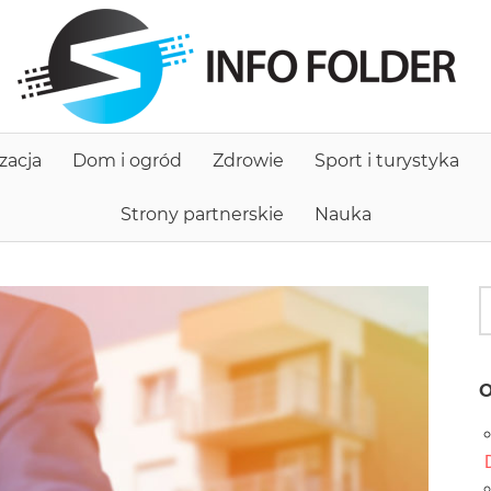
I
f
zacja
Dom i ogród
Zdrowie
Sport i turystyka
Strony partnerskie
Nauka
O