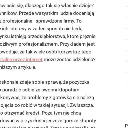
się
wiacie się, dlaczego tak się właśnie dzieje?
o
czynników. Przede wszystkim ludzie doceniają
nią
ubiegać?
z profesjonalne i sprawdzone firmy. To
e ich interesy w żaden sposób nie będą
nku istnieją przedsiębiorstwa, które prężnie
 możliwym profesjonalizmem. Przykładem jest
owoduje, że tak wiele osób korzysta z tego
atalne przez internet
może zostać udzielona?
niższym artykule.
oskonale zdaje sobie sprawę, że pożyczka
ko poradzić sobie ze swoimi kłopotami
ekonywać, że problemy z gotówką nie należą
jęcia co robić w takiej sytuacji. Zwłaszcza,
no otrzymać kredyt. Poza tym nie chcą
dować w przyszłości jeszcze gorsze kłopoty
P