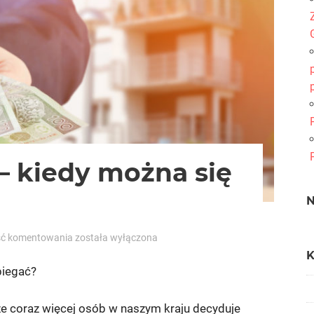
– kiedy można się
Pożyczka
ść komentowania
została wyłączona
online
–
biegać?
kiedy
można
że coraz więcej osób w naszym kraju decyduje