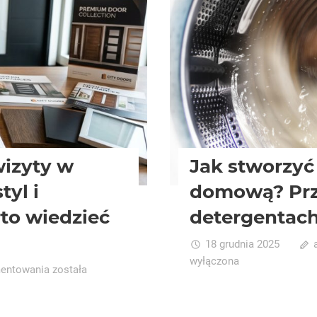
wizyty w
Jak stworzyć
tyl i
domową? Pr
to wiedzieć
detergentach
18 grudnia 2025
wyłączona
Jak
mentowania
została
przygotować
się