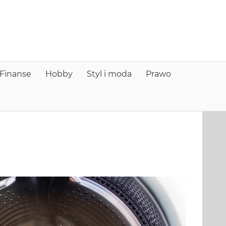
nfo
older
Finanse
Hobby
Styl i moda
Prawo