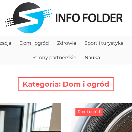
I
f
zacja
Dom i ogród
Zdrowie
Sport i turystyka
Strony partnerskie
Nauka
Kategoria:
Dom i ogród
Dom i ogród