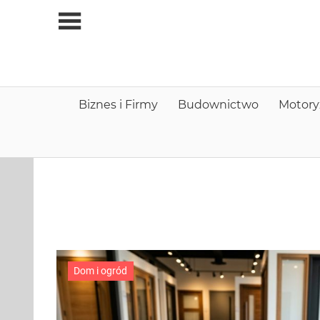
Skip
to
content
Biznes i Firmy
Budownictwo
Motory
Dom i ogród