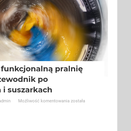
 funkcjonalną pralnię
zewodnik po
 i suszarkach
Jak
admin
Możliwość komentowania
została
stworzyć
funkcjonalną
pralnię
domową?