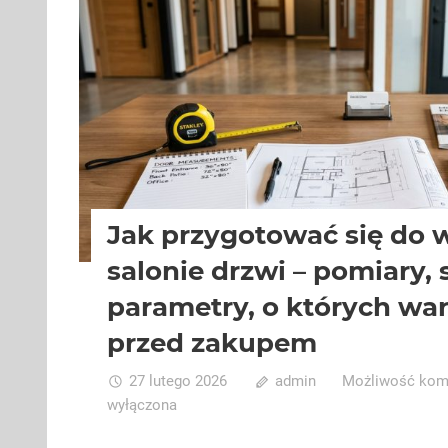
Jak przygotować się do 
salonie drzwi – pomiary, s
parametry, o których war
przed zakupem
27 lutego 2026
admin
Możliwość ko
wyłączona