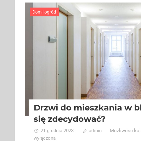
Dom i ogród
Drzwi do mieszkania w b
się zdecydować?
21 grudnia 2023
admin
Możliwość ko
wyłączona