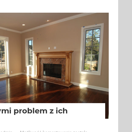
mają
najlepsze
piece
na
pellet?
ymi problem z ich