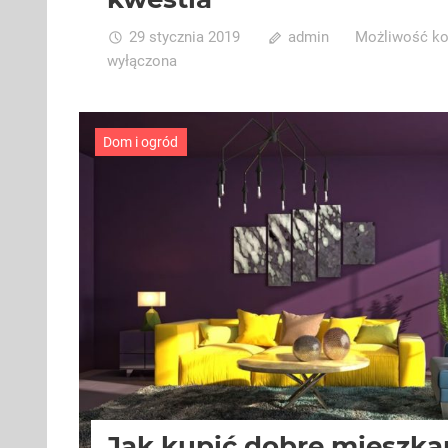
29 stycznia 2019
admin
Możliwość k
wyłączona
Dom i ogród
Jak kupić dobre mieszka