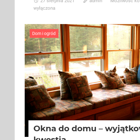
27 sierpnia 2021
admin
Możliwość k
wyłączona
Dom i ogród
Okna do domu – wyjątk
kwestia