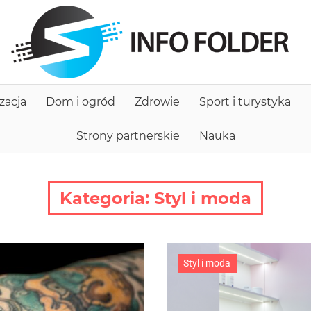
I
f
zacja
Dom i ogród
Zdrowie
Sport i turystyka
Strony partnerskie
Nauka
Kategoria:
Styl i moda
Styl i moda