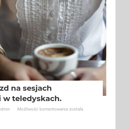
zd na sesjach
i w teledyskach.
Tatuaże
admin
Możliwość komentowania
została
gwiazd
na