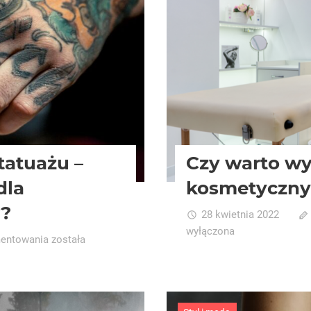
tatuażu –
Czy warto wy
dla
kosmetyczny
w?
28 kwietnia 2022
wyłączona
Sztuczna
mentowania
została
skóra
do
nauki
tatuażu