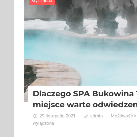
Styl i moda
Dlaczego SPA Bukowina 
miejsce warte odwiedzen
29 listopada 2021
admin
Możliwość 
wyłączona