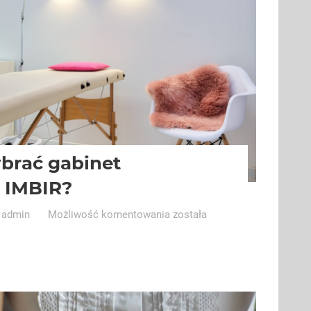
brać gabinet
 IMBIR?
Czy
admin
Możliwość komentowania
została
warto
wybrać
gabinet
kosmetyczny
IMBIR?