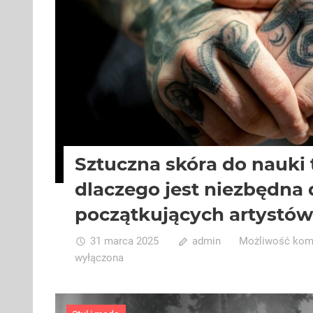
Sztuczna skóra do nauki 
dlaczego jest niezbędna 
początkujących artystó
31 marca 2025
admin
Możliwość ko
wyłączona