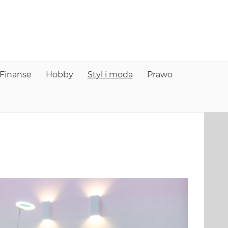
nfo
older
Finanse
Hobby
Styl i moda
Prawo