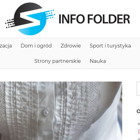
I
f
zacja
Dom i ogród
Zdrowie
Sport i turystyka
Strony partnerskie
Nauka
O