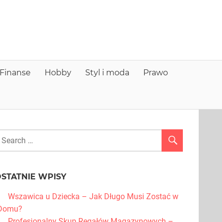
nfo
older
Finanse
Hobby
Styl i moda
Prawo
STATNIE WPISY
Wszawica u Dziecka – Jak Długo Musi Zostać w
Domu?
Profesjonalny Skup Regałów Magazynowych –