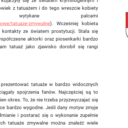
 kojarzyły się ze światem kryminogennym i
owiek z tatuażem i do tego wreszcie kobiety
wytykane palcami
ukowe/tatuaze-zmywalne
). Wcześniej kobieta
kontakty ze światem prostytucji. Stała się
spółczesne aktorki oraz piosenkarki bardzo
sam tatuaż jako zjawisko dorobił się rangi
ą prezentować tatuaże w bardzo widocznych
iągały spojrzenia fanów. Najczęściej są to
n okres. To, że nie trzeba przyzwyczajać się
yce bardzo wygodne. Jeśli dany motyw zmyje
mianie i postarać się o wykonanie zupełnie
ch tatuaże zmywalne można znaleźć wiele