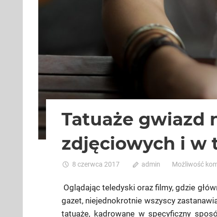
Tatuaże gwiazd 
zdjęciowych i w 
8 czerwca 2017
admin
Możliwość ko
Oglądając teledyski oraz filmy, gdzie głó
gazet, niejednokrotnie wszyscy zastanawi
tatuaże, kadrowane w specyficzny sposób