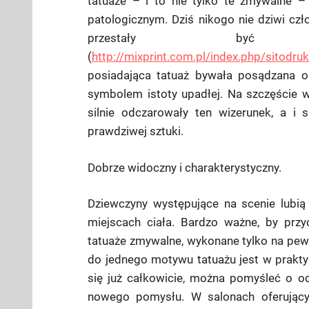
tatuaże – i to nie tylko te zmywalne –
patologicznym. Dziś nikogo nie dziwi czł
przestały być 
(
http://mixprint.com.pl/index.php/sitodr
posiadająca tatuaż bywała posądzana o 
symbolem istoty upadłej. Na szczęście w
silnie odczarowały ten wizerunek, a i 
prawdziwej sztuki.
Dobrze widoczny i charakterystyczny.
Dziewczyny występujące na scenie lubi
miejscach ciała. Bardzo ważne, by przyc
tatuaże zmywalne, wykonane tylko na pewie
do jednego motywu tatuażu jest w prakt
się już całkowicie, można pomyśleć o od
nowego pomysłu. W salonach oferujący