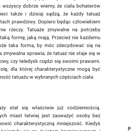
i
iś wszyscy dobrze wiemy, że ciała bohaterów
w
teledyskach.
eci także i dzisiaj sądzą, że każdy tatuaż
entach prawdziwy. Dopiero będąc człowiekiem
wne rzeczy. Tatuaże zmywalne na potrzeby
taką formę, jaką mają. Przecież nie każdemu
oże taka forma, by móc zdecydować się na
 zmywalna sprawia, że tatuaż nie staje się w
wy, czy teledysk rządzi się swoimi prawami.
olę, dla której charakterystyczne mogą być
ność tatuażu w wybranych częściach ciała.
ży stał się właściwie już codziennością.
wych miast łatwiej jest zauważyć osoby bez
anowić charakterystyczną mniejszość. Kiedyś
P