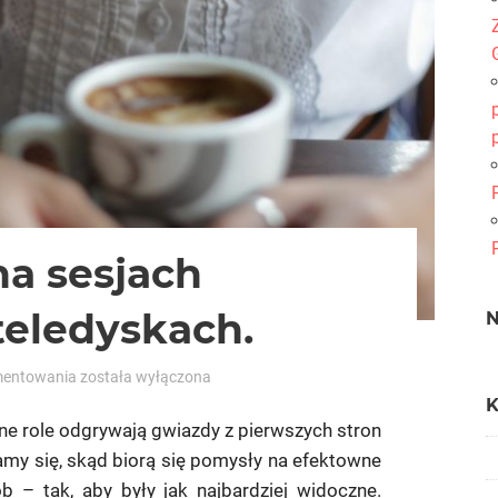
na sesjach
teledyskach.
Tatuaże
mentowania
została wyłączona
gwiazd
na
wne role odgrywają gwiazdy z pierwszych stron
sesjach
amy się, skąd biorą się pomysły na efektowne
zdjęciowych
 – tak, aby były jak najbardziej widoczne.