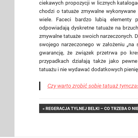
ciekawych propozycji w licznych katalogach
chodzi o tatuaże zmywalne wykonywane
wiele. Faceci bardzo lubią elementy p
odpowiadają dyskretne tatuaże na brzuchu
zmywalne tatuaże swoich narzeczonych. Dz
swojego narzeczonego w założeniu „na s
gwarancję, że związek przetrwa po kr
przypadkach działają także jako pewne
tatuażu i nie wydawać dodatkowych pienię
Czy warto zrobić sobie tatuaż tymcz
Nawigacja
PREVIOUS
REGERACJA TYLNEJ BELKI – CO TRZEBA O NIE
POST:
wpisu