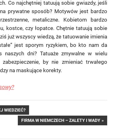
. Co najchętniej tatuują sobie gwiazdy, jeśli
 na prywatne sposób? Motywów jest bardzo
rzestrzenne, metaliczne. Kobietom bardzo
, kostce, czy łopatce. Chętnie tatuują sobie
iś już wszyscy wiedzą, że tatuowanie imienia
tałe” jest sporym ryzykiem, bo kto nam da
es naszych dni? Tatuaże zmywalne w wielu
 zabezpieczenie, by nie zmieniać trwałego
dzy na maskujące korekty.
asowy?
J WIEDZIEĆ?
NEXT
FIRMA W NIEMCZECH – ZALETY I WADY
POST: