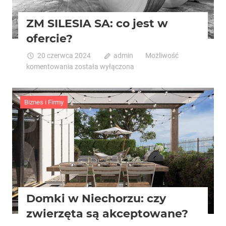
ZM SILESIA SA: co jest w
ofercie?
20 czerwca 2024
admin
Możliwość
ZM
komentowania
została wyłączona
SILESIA
SA:
co
Biznes i Firmy
jest
w
ofercie?
Domki w Niechorzu: czy
zwierzęta są akceptowane?