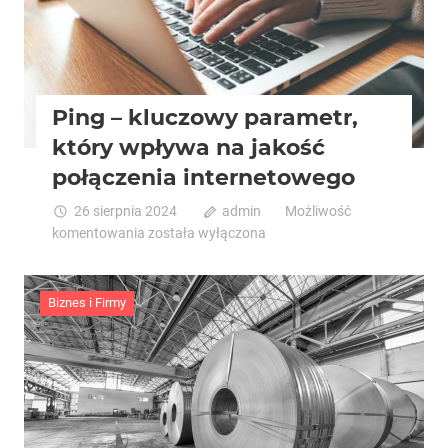
Biznesu
Ping – kluczowy parametr,
który wpływa na jakość
połączenia internetowego
26 sierpnia 2024
admin
Możliwość
Ping
komentowania
została wyłączona
–
kluczowy
parametr,
Biznes i Firmy
który
wpływa
na
jakość
połączenia
internetowego