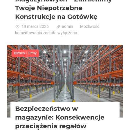
Twoje Niepotrzebne
Konstrukcje na Gotówkę
19 marca 2026
admin
Możliwość
Profesjonalny
komentowania
została wyłączona
Skup
Regałów
Magazynowych
Biznes i Firmy
–
Zamienimy
Twoje
Niepotrzebne
Konstrukcje
na
Gotówkę
Bezpieczeństwo w
magazynie: Konsekwencje
przeciążenia regałów