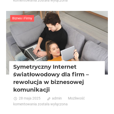
Suszenie
komentowania
została wyłączona
materiałów
przemysłowych
–
Biznes i Firmy
kluczowy
proces
dla
jakości
produkcji
Symetryczny Internet
światłowodowy dla firm –
rewolucja w biznesowej
komunikacji
28 maja 2025
admin
Możliwość
Symetryczny
komentowania
została wyłączona
Internet