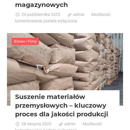
magazynowych
29 października 2025
admin
Możliwość
Bezpieczeństwo
komentowania
została wyłączona
w
magazynie:
Konsekwencje
Biznes i Firmy
przeciążenia
regałów
magazynowych
Suszenie materiałów
przemysłowych – kluczowy
proces dla jakości produkcji
28 sierpnia 2025
admin
Możliwość