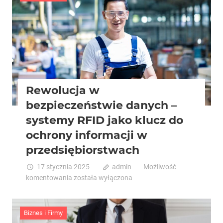
co
warto
wiedzieć
przed
organizacją
ostatniego
pożegnania
Rewolucja w
bezpieczeństwie danych –
systemy RFID jako klucz do
ochrony informacji w
przedsiębiorstwach
17 stycznia 2025
admin
Możliwość
Rewolucja
komentowania
została wyłączona
w
bezpieczeństwie
danych
Biznes i Firmy
–