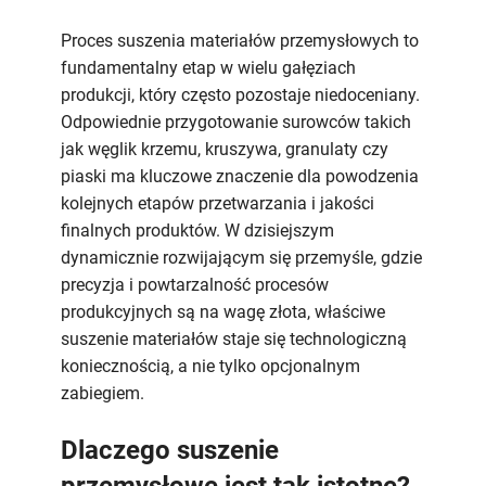
materiałów
przemysłowych
Proces suszenia materiałów przemysłowych to
–
fundamentalny etap w wielu gałęziach
kluczowy
produkcji, który często pozostaje niedoceniany.
proces
Odpowiednie przygotowanie surowców takich
dla
jak węglik krzemu, kruszywa, granulaty czy
jakości
piaski ma kluczowe znaczenie dla powodzenia
produkcji
kolejnych etapów przetwarzania i jakości
finalnych produktów. W dzisiejszym
dynamicznie rozwijającym się przemyśle, gdzie
precyzja i powtarzalność procesów
produkcyjnych są na wagę złota, właściwe
suszenie materiałów staje się technologiczną
koniecznością, a nie tylko opcjonalnym
zabiegiem.
Dlaczego suszenie
przemysłowe jest tak istotne?