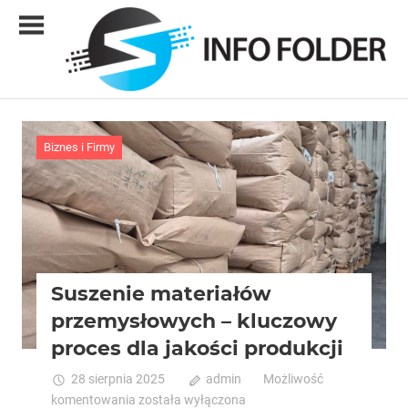
Skip
to
content
Info
folder
Biznes i Firmy
Suszenie materiałów
przemysłowych – kluczowy
proces dla jakości produkcji
28 sierpnia 2025
admin
Możliwość
Suszenie
komentowania
została wyłączona