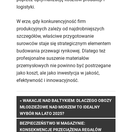
logistyki.
W erze, gdy konkurencyjność firm
produkcyjnych zależy od najdrobniejszych
szczegółów, właściwe przygotowanie
surowców staje się strategicznym elementem
budowania przewagi rynkowej. Dlatego też
profesjonalne suszenie materiałów
przemysłowych nie powinno być postrzegane
jako koszt, ale jako inwestycja w jakość,
efektywność i innowacyjność.
Nawigacja
PREVIOUS
WAKACJE NAD BAŁTYKIEM: DLACZEGO OBOZY
POST:
MŁODZIEŻOWE NAD MORZEM TO IDEALNY
wpisu
WYBÓR NA LATO 2025?
NEXT
BEZPIECZEŃSTWO W MAGAZYNIE:
POST:
KONSEKWENCJE PRZECIĄŻENIA REGAŁÓW