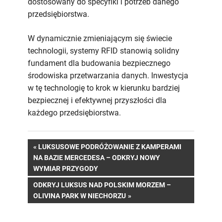
dostosowany do specyfiki i potrzeb danego
przedsiębiorstwa.
W dynamicznie zmieniającym się świecie
technologii, systemy RFID stanowią solidny
fundament dla budowania bezpiecznego
środowiska przetwarzania danych. Inwestycja
w tę technologię to krok w kierunku bardziej
bezpiecznej i efektywnej przyszłości dla
każdego przedsiębiorstwa.
Nawigacja
PREVIOUS
LUKSUSOWE PODRÓŻOWANIE Z KAMPERAMI
POST:
NA BAZIE MERCEDESA – ODKRYJ NOWY
wpisu
WYMIAR PRZYGODY
NEXT
ODKRYJ LUKSUS NAD POLSKIM MORZEM –
POST:
OLIVINA PARK W NIECHORZU