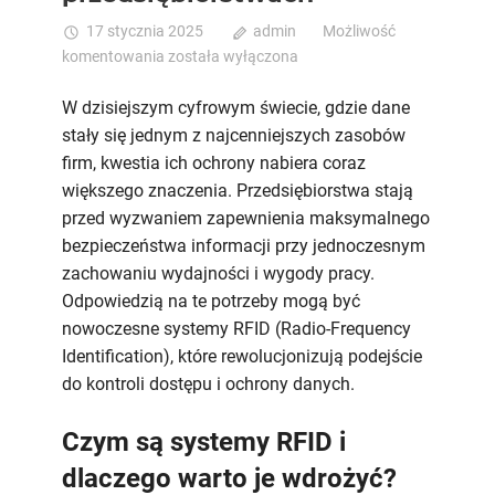
17 stycznia 2025
admin
Możliwość
Rewolucja
komentowania
została wyłączona
w
bezpieczeństwie
W dzisiejszym cyfrowym świecie, gdzie dane
danych
stały się jednym z najcenniejszych zasobów
–
firm, kwestia ich ochrony nabiera coraz
systemy
większego znaczenia. Przedsiębiorstwa stają
RFID
przed wyzwaniem zapewnienia maksymalnego
jako
bezpieczeństwa informacji przy jednoczesnym
klucz
zachowaniu wydajności i wygody pracy.
do
ochrony
Odpowiedzią na te potrzeby mogą być
informacji
nowoczesne systemy RFID (Radio-Frequency
w
Identification), które rewolucjonizują podejście
przedsiębiorstwach
do kontroli dostępu i ochrony danych.
Czym są systemy RFID i
dlaczego warto je wdrożyć?