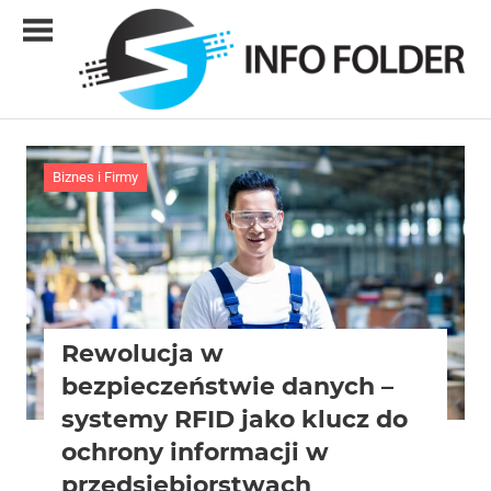
Skip
to
content
Info
folder
Biznes i Firmy
Rewolucja w
bezpieczeństwie danych –
systemy RFID jako klucz do
ochrony informacji w
przedsiębiorstwach