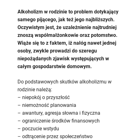
zaburzenia
w
Alkoholizm w rodzinie to problem dotykający
rodzinie
samego pijącego, jak też jego najbliższych.
z
Oczywistym jest, że uzależnienie najtrudniej
problemem
znoszą współmałżonkowie oraz potomstwo.
alkoholowym
Wiąże się to z faktem, iż nałóg nawet jednej
osoby, zwykle prowadzi do szeregu
niepożądanych zjawisk występujących w
całym gospodarstwie domowym.
Do podstawowych skutków alkoholizmu w
rodzinie należą:
– niepokój o przyszłość
– niemożność planowania
– awantury, agresja słowna i fizyczna
– ograniczenie środków finansowych
– poczucie wstydu
– odtrącenie przez społeczeństwo