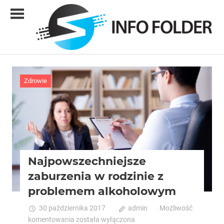
Skip
to
content
Info
folder
Zdrowie
Najpowszechniejsze
zaburzenia w rodzinie z
problemem alkoholowym
30 października 2017
admin
Możliwość
Najpowszechniejsze
komentowania
została wyłączona