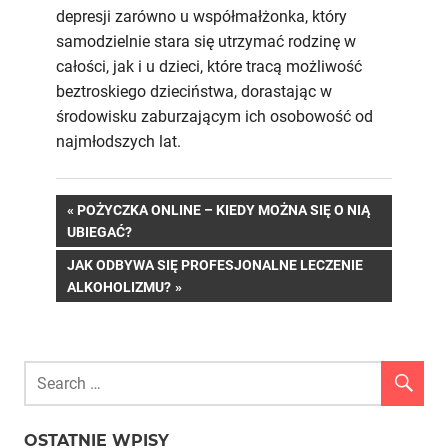
depresji zarówno u współmałżonka, który
samodzielnie stara się utrzymać rodzinę w
całości, jak i u dzieci, które tracą możliwość
beztroskiego dzieciństwa, dorastając w
środowisku zaburzającym ich osobowość od
najmłodszych lat.
Nawigacja
PREVIOUS
POŻYCZKA ONLINE – KIEDY MOŻNA SIĘ O NIĄ
POST:
UBIEGAĆ?
wpisu
NEXT
JAK ODBYWA SIĘ PROFESJONALNE LECZENIE
POST:
ALKOHOLIZMU?
OSTATNIE WPISY