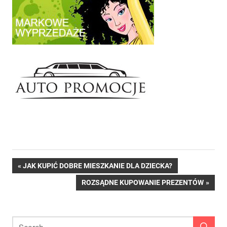
Nawigacja
PREVIOUS
JAK KUPIĆ DOBRE MIESZKANIE DLA DZIECKA?
POST:
NEXT
ROZSĄDNE KUPOWANIE PREZENTÓW
wpisu
POST: