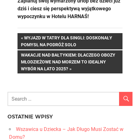
Zaplanuj swój wymarzony urlop bez dzieci już
dziś i ciesz się perspektywą wyjątkowego
wypoczynku w Hotelu HARNAŚ!
Nawigacja
PREVIOUS
WYJAZD W TATRY DLA SINGLI: DOSKONAŁY
POST:
POMYSŁ NA PODRÓŻ SOLO
wpisu
NEXT
WAKACJE NAD BAŁTYKIEM: DLACZEGO OBOZY
POST:
MŁODZIEŻOWE NAD MORZEM TO IDEALNY
WYBÓR NA LATO 2025?
OSTATNIE WPISY
Wszawica u Dziecka – Jak Długo Musi Zostać w
Domu?