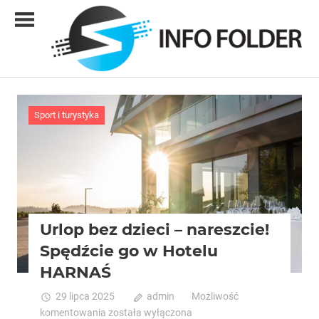
Skip
to
content
Info
folder
Sport i turystyka
Urlop bez dzieci – nareszcie!
Spędźcie go w Hotelu
HARNAŚ
29 lipca 2025
admin
Możliwość
Urlop
komentowania
została wyłączona