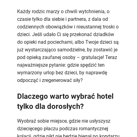
bez
dzieci
Każdy rodzic marzy o chwili wytchnienia, o
–
czasie tylko dla siebie i partnera, z dala od
nareszcie!
codziennych obowiązków i nieustannej troski o
Spędźcie
dzieci. Jeśli udało Ci się przekonać dziadków
go
do opieki nad pociechami, albo Twoje dzieci są
w
już wystarczająco samodzielne, by zostawić je
Hotelu
pod opieką zaufanej osoby – gratulacje! Teraz
HARNAŚ
najważniejsze pytanie: gdzie spędzić ten
wymarzony urlop bez dzieci, by naprawdę
odpocząć i zregenerować siły?
Dlaczego warto wybrać hotel
tylko dla dorosłych?
Wyobraź sobie miejsce, gdzie nie usłyszysz
dziecięcego płaczu podczas romantycznej
kolacji, gdzie nikt nie będzie biegał po korytarzu