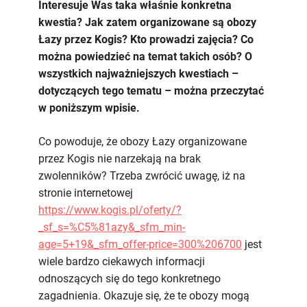
–
Interesuje Was taka właśnie konkretna
jak
kwestia? Jak zatem organizowane są obozy
są
Łazy przez Kogis? Kto prowadzi zajęcia? Co
dokładnie
można powiedzieć na temat takich osób? O
zorganizowane?
wszystkich najważniejszych kwestiach –
dotyczących tego tematu – można przeczytać
w poniższym wpisie.
Co powoduje, że obozy Łazy organizowane
przez Kogis nie narzekają na brak
zwolenników? Trzeba zwrócić uwagę, iż na
stronie internetowej
https://www.kogis.pl/oferty/?
_sf_s=%C5%81azy&_sfm_min-
age=5+19&_sfm_offer-price=300%206700
jest
wiele bardzo ciekawych informacji
odnoszących się do tego konkretnego
zagadnienia. Okazuje się, że te obozy mogą