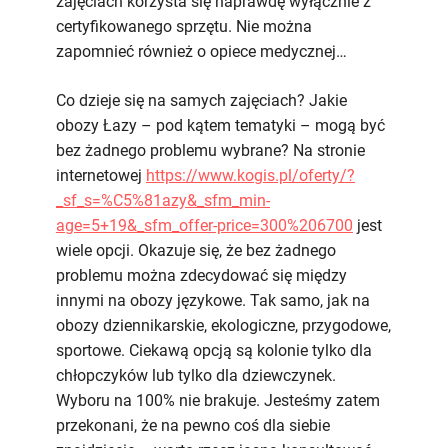
zajęciach korzysta się naprawdę wyłącznie z
certyfikowanego sprzętu. Nie można
zapomnieć również o opiece medycznej…
Co dzieje się na samych zajęciach? Jakie
obozy Łazy – pod kątem tematyki – mogą być
bez żadnego problemu wybrane? Na stronie
internetowej
https://www.kogis.pl/oferty/?
_sf_s=%C5%81azy&_sfm_min-
age=5+19&_sfm_offer-price=300%206700
jest
wiele opcji. Okazuje się, że bez żadnego
problemu można zdecydować się między
innymi na obozy językowe. Tak samo, jak na
obozy dziennikarskie, ekologiczne, przygodowe,
sportowe. Ciekawą opcją są kolonie tylko dla
chłopczyków lub tylko dla dziewczynek.
Wyboru na 100% nie brakuje. Jesteśmy zatem
przekonani, że na pewno coś dla siebie