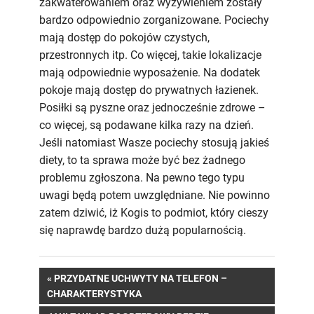
zakwaterowaniem oraz wyżywieniem zostały
bardzo odpowiednio zorganizowane. Pociechy
mają dostęp do pokojów czystych,
przestronnych itp. Co więcej, takie lokalizacje
mają odpowiednie wyposażenie. Na dodatek
pokoje mają dostęp do prywatnych łazienek.
Posiłki są pyszne oraz jednocześnie zdrowe –
co więcej, są podawane kilka razy na dzień.
Jeśli natomiast Wasze pociechy stosują jakieś
diety, to ta sprawa może być bez żadnego
problemu zgłoszona. Na pewno tego typu
uwagi będą potem uwzględniane. Nie powinno
zatem dziwić, iż Kogis to podmiot, który cieszy
się naprawdę bardzo dużą popularnością.
Nawigacja
PREVIOUS
PRZYDATNE UCHWYTY NA TELEFON –
POST:
CHARAKTERYSTYKA
wpisu