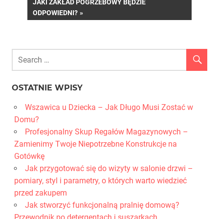
NEXT
JAKI ZAKŁAD POGRZEBOWY BĘDZIE
POST:
ODPOWIEDNI?
OSTATNIE WPISY
Wszawica u Dziecka – Jak Długo Musi Zostać w
Domu?
Profesjonalny Skup Regałów Magazynowych –
Zamienimy Twoje Niepotrzebne Konstrukcje na
Gotówkę
Jak przygotować się do wizyty w salonie drzwi –
pomiary, styl i parametry, o których warto wiedzieć
przed zakupem
Jak stworzyć funkcjonalną pralnię domową?
Przewodnik po detergentach i suszarkach