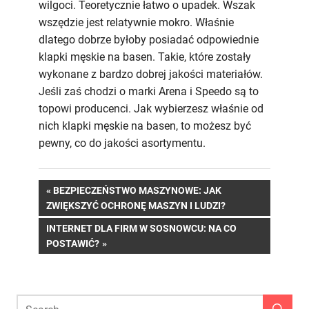
wilgoci. Teoretycznie łatwo o upadek. Wszak
wszędzie jest relatywnie mokro. Właśnie
dlatego dobrze byłoby posiadać odpowiednie
klapki męskie na basen. Takie, które zostały
wykonane z bardzo dobrej jakości materiałów.
Jeśli zaś chodzi o marki Arena i Speedo są to
topowi producenci. Jak wybierzesz właśnie od
nich klapki męskie na basen, to możesz być
pewny, co do jakości asortymentu.
Nawigacja
PREVIOUS
BEZPIECZEŃSTWO MASZYNOWE: JAK
POST:
ZWIĘKSZYĆ OCHRONĘ MASZYN I LUDZI?
wpisu
NEXT
INTERNET DLA FIRM W SOSNOWCU: NA CO
POST:
POSTAWIĆ?