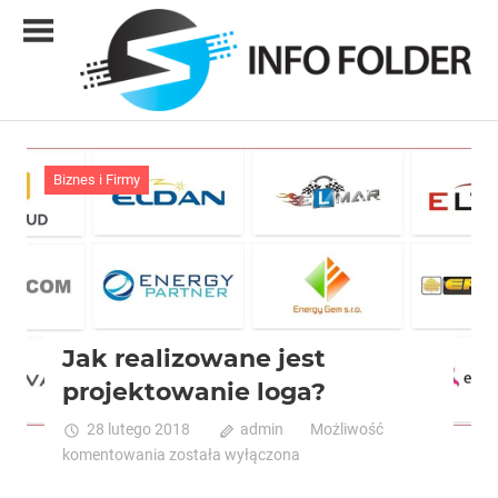
Skip
to
content
Info
folder
Biznes i Firmy
Jak realizowane jest
projektowanie loga?
28 lutego 2018
admin
Możliwość
Jak
komentowania
została wyłączona
realizowane