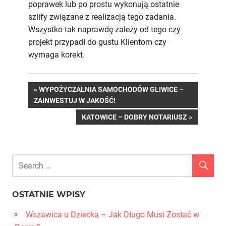
poprawek lub po prostu wykonują ostatnie
szlify związane z realizacją tego zadania.
Wszystko tak naprawdę zależy od tego czy
projekt przypadł do gustu Klientom czy
wymaga korekt.
Nawigacja
PREVIOUS
WYPOŻYCZALNIA SAMOCHODÓW GLIWICE –
POST:
ZAINWESTUJ W JAKOŚĆ!
wpisu
NEXT
KATOWICE – DOBRY NOTARIUSZ
POST:
OSTATNIE WPISY
Wszawica u Dziecka – Jak Długo Musi Zostać w