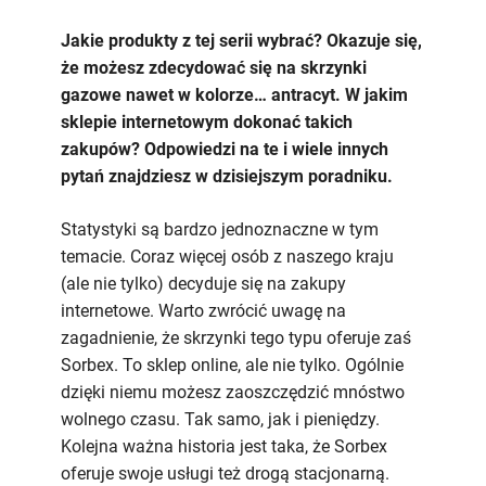
skrzynka
gazowa
Jakie produkty z tej serii wybrać? Okazuje się,
w
że możesz zdecydować się na skrzynki
kolorze
gazowe nawet w kolorze… antracyt. W jakim
antracyt
sklepie internetowym dokonać takich
jest
zakupów? Odpowiedzi na te i wiele innych
warta
pytań znajdziesz w dzisiejszym poradniku.
uwagi?
Statystyki są bardzo jednoznaczne w tym
temacie. Coraz więcej osób z naszego kraju
(ale nie tylko) decyduje się na zakupy
internetowe. Warto zwrócić uwagę na
zagadnienie, że skrzynki tego typu oferuje zaś
Sorbex. To sklep online, ale nie tylko. Ogólnie
dzięki niemu możesz zaoszczędzić mnóstwo
wolnego czasu. Tak samo, jak i pieniędzy.
Kolejna ważna historia jest taka, że Sorbex
oferuje swoje usługi też drogą stacjonarną.