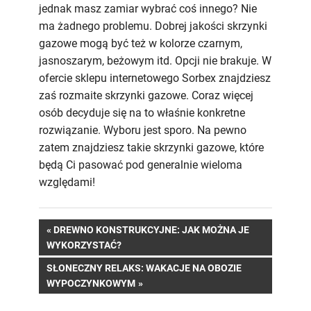
jednak masz zamiar wybrać coś innego? Nie
ma żadnego problemu. Dobrej jakości skrzynki
gazowe mogą być też w kolorze czarnym,
jasnoszarym, beżowym itd. Opcji nie brakuje. W
ofercie sklepu internetowego Sorbex znajdziesz
zaś rozmaite skrzynki gazowe. Coraz więcej
osób decyduje się na to właśnie konkretne
rozwiązanie. Wyboru jest sporo. Na pewno
zatem znajdziesz takie skrzynki gazowe, które
będą Ci pasować pod generalnie wieloma
względami!
Nawigacja
PREVIOUS
DREWNO KONSTRUKCYJNE: JAK MOŻNA JE
POST:
WYKORZYSTAĆ?
wpisu
NEXT
SŁONECZNY RELAKS: WAKACJE NA OBOZIE
POST:
WYPOCZYNKOWYM