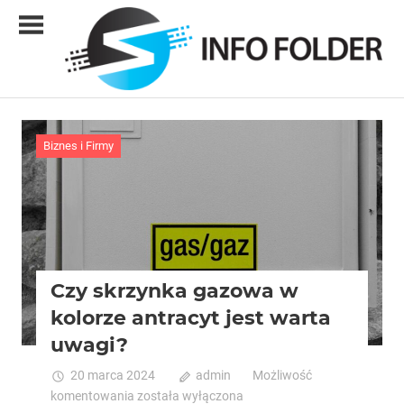
Skip
to
content
Info
folder
Biznes i Firmy
Czy skrzynka gazowa w
kolorze antracyt jest warta
uwagi?
20 marca 2024
admin
Możliwość
Czy
komentowania
została wyłączona