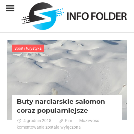
Skip
to
content
Info
folder
Sport i turystyka
Buty narciarskie salomon
coraz popularniejsze
4 grudnia 2018
Pim
Możliwość
Buty
komentowania
została wyłączona
narciarskie