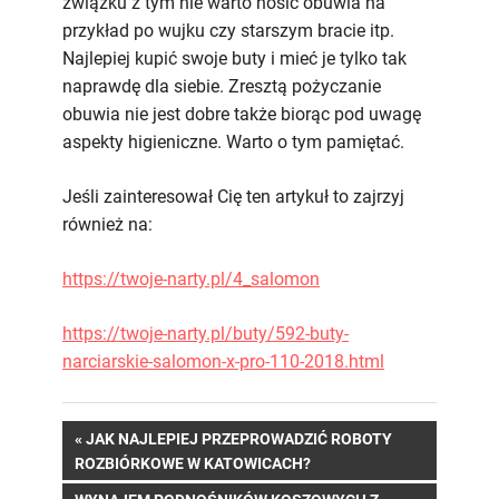
związku z tym nie warto nosić obuwia na
przykład po wujku czy starszym bracie itp.
Najlepiej kupić swoje buty i mieć je tylko tak
naprawdę dla siebie. Zresztą pożyczanie
obuwia nie jest dobre także biorąc pod uwagę
aspekty higieniczne. Warto o tym pamiętać.
Jeśli zainteresował Cię ten artykuł to zajrzyj
również na:
https://twoje-narty.pl/4_salomon
https://twoje-narty.pl/buty/592-buty-
narciarskie-salomon-x-pro-110-2018.html
Nawigacja
PREVIOUS
JAK NAJLEPIEJ PRZEPROWADZIĆ ROBOTY
POST:
ROZBIÓRKOWE W KATOWICACH?
wpisu
NEXT