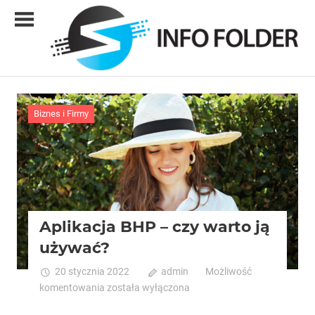
Skip
to
content
Info
folder
Biznes i Firmy
Aplikacja BHP – czy warto ją
używać?
20 stycznia 2022
admin
Możliwość
Aplikacja
komentowania
została wyłączona
BHP