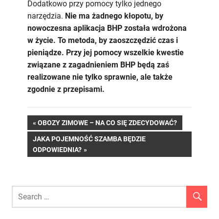
Dodatkowo przy pomocy tylko jednego
narzędzia.
Nie ma żadnego kłopotu, by
nowoczesna aplikacja BHP została wdrożona
w życie. To metoda, by zaoszczędzić czas i
pieniądze. Przy jej pomocy wszelkie kwestie
związane z zagadnieniem BHP będą zaś
realizowane nie tylko sprawnie, ale także
zgodnie z przepisami.
Nawigacja
PREVIOUS
OBOZY ZIMOWE – NA CO SIĘ ZDECYDOWAĆ?
POST:
NEXT
JAKA POJEMNOŚĆ SZAMBA BĘDZIE
wpisu
POST:
ODPOWIEDNIA?